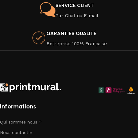
Veuillez noter que nos toiles sont vendues sans cadre, mais
SERVICE CLIENT
elles sont soigneusement emballées pour une livraison en
Par Chat ou E-mail
toute sécurité. Elles sont imprimées sur un canevas en
coton 100 %, dans le respect de l'environnement, car nous
GARANTIES QUALITÉ
attachons une grande importance à la durabilité de nos
produits.
Entreprise 100% Française
Faites de votre espace un chef-d'œuvre visuel avec nos
superbes toiles murales qui apportent une touche
d'élégance artistique à chaque coin de votre chez-vous.
Explorez notre collection dès aujourd'hui et trouvez la pièce
parfaite pour compléter votre décor.
Informations
Qui sommes nous ?
Nous contacter