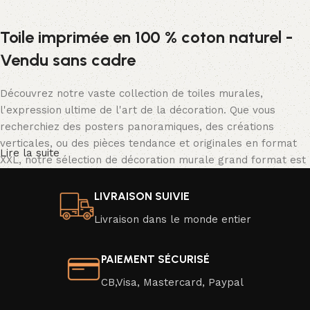
Toile imprimée en 100 % coton naturel -
Vendu sans cadre
Découvrez notre vaste collection de toiles murales,
l'expression ultime de l'art de la décoration. Que vous
recherchiez des posters panoramiques, des créations
verticales, ou des pièces tendance et originales en format
Lire la suite
XXL, notre sélection de décoration murale grand format est
tout simplement spectaculaire.
LIVRAISON SUIVIE
Nos posters se déclinent dans une palette de couleurs
Livraison dans le monde entier
vibrantes ou en noir et blanc classique, avec une résolution
d'image exceptionnelle qui donne vie à des scènes d'un
réalisme saisissant. Transformez facilement l'ambiance de
PAIEMENT SÉCURISÉ
votre intérieur en un clin d'œil en optant pour un nouveau
CB,Visa, Mastercard, Paypal
poster moderne ou une affiche au design captivant.