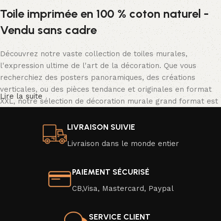
Toile imprimée en 100 % coton naturel -
Vendu sans cadre
Découvrez notre vaste collection de toiles murales,
l'expression ultime de l'art de la décoration. Que vous
recherchiez des posters panoramiques, des créations
verticales, ou des pièces tendance et originales en format
Lire la suite
XXL, notre sélection de décoration murale grand format est
tout simplement spectaculaire.
LIVRAISON SUIVIE
Nos posters se déclinent dans une palette de couleurs
Livraison dans le monde entier
vibrantes ou en noir et blanc classique, avec une résolution
d'image exceptionnelle qui donne vie à des scènes d'un
réalisme saisissant. Transformez facilement l'ambiance de
PAIEMENT SÉCURISÉ
votre intérieur en un clin d'œil en optant pour un nouveau
CB,Visa, Mastercard, Paypal
poster moderne ou une affiche au design captivant.
Veuillez noter que nos toiles sont vendues sans cadre, mais
SERVICE CLIENT