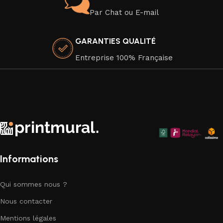
elles sont soigneusement emballées pour une livraison en
Par Chat ou E-mail
toute sécurité. Elles sont imprimées sur un canevas en
coton 100 %, dans le respect de l'environnement, car nous
GARANTIES QUALITÉ
attachons une grande importance à la durabilité de nos
produits.
Entreprise 100% Française
Faites de votre espace un chef-d'œuvre visuel avec nos
superbes toiles murales qui apportent une touche
d'élégance artistique à chaque coin de votre chez-vous.
Explorez notre collection dès aujourd'hui et trouvez la pièce
parfaite pour compléter votre décor.
Informations
Qui sommes nous ?
Nous contacter
Mentions légales