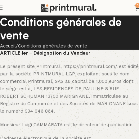
0
Conditions générales de
vente
Accueil
Conditions générales de vente
ARTICLE 1er – Désignation du Vendeur
Le présent site Printmural, https://printmural.com/ est édité
par la société PRINTMURAL LGP, exploitant sous le nom
commercial Printmural, SAS au capital de 1.000 euros dont
le siège est à, LES RESIDENCES DE PAULINE 8 RUE
ROBERT SCHUMAN 13700 MARIGNANE, immatriculée au
Registre du Commerce et des Sociétés de MARIGNANE sous
le numéro 934 946 864.
Monsieur Luigi CAMMARATA est le directeur de publication.
L’adresse électronique de la société est