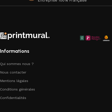
Entreprise 100% Française
Faites de votre espace un chef-d'œuvre visuel avec nos
superbes affiches murales qui apportent une touche
d'élégance artistique à chaque coin de votre chez-vous.
Explorez notre collection dès aujourd'hui et trouvez la pièce
parfaite pour compléter votre décor.
Informations
Qui sommes nous ?
Nous contacter
Mentions légales
Conditions générales
Confidentialités