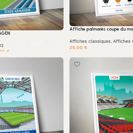
Affiche palmarès coupe du m
 AGEN
Affiches classiques
,
Affiches 
D2
29,00
€
,00
€
Ajouter au panier
ons