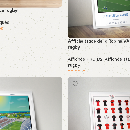
du rugby
iques
€
ier
Affiche stade de la Rabine V
rugby
Affiches PRO D2
,
Affiches st
rugby
29,00
€
Ajouter au panier