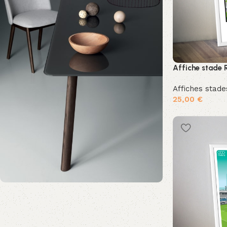
Affiche stade 
Affiches stad
25,00
€
Ajouter au pan
Dernière chance !!
- 10% supplémentaire sur votre