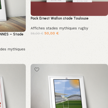
Pack Ernest Wallon stade Toulouse
Affiches stades mythiques rugby
50,00
€
58,00
€
ANNES – Stade
Ajouter au panier
ades mythiques