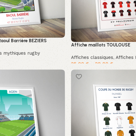
Raoul Barrière BEZIERS
Affiche maillots TOULOUSE
es mythiques rugby
Affiches classiques
,
Affiches 
25,00
€
–
29,00
€
ier
Choix des options