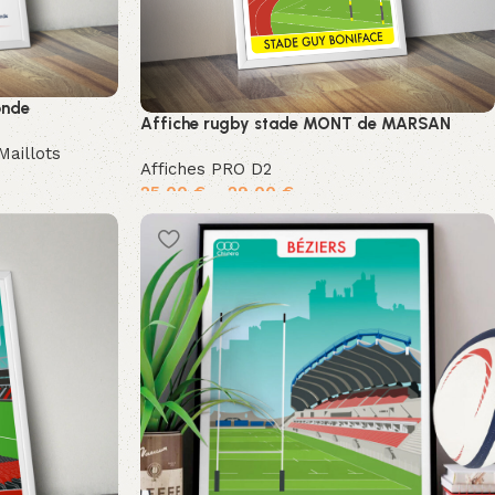
onde
Affiche rugby stade MONT de MARSAN
Maillots
Affiches PRO D2
25,00
€
–
29,00
€
Choix des options