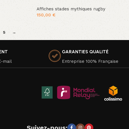
Affiches stades mythiques rugby
150,00
€
Ajouter au panier
5
→
IENT
GARANTIES QUALITÉ
E-mail
Entreprise 100% Française
Suivez-nous: