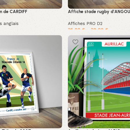
um de CARDIFF
Affiche stade rugby d’ANGO
s anglais
Affiches PRO D2
25,00
€
–
29,00
€
ier
Choix des options