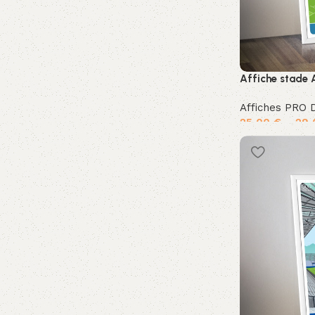
commande avec le code "CADEAU"
*Valable sur toutes
les affiches
0
00
00
00
Jours
H
Min
Sec
Affiche stade
Voir les affiches
Affiches PRO 
25,00
€
–
29
Choix des opti