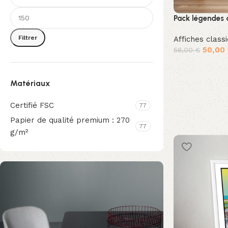
Pack légendes 
Filtrer
Affiches class
50,00
58,00
€
Ajouter au pan
Matériaux
Certifié FSC
77
Papier de qualité premium : 270
77
g/m²