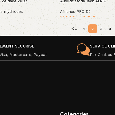
e Zélande 2007
Aurillac stade Jean ALRIC
hs mythiques
Affiches PRO D2
25,00
€
–
29,00
€
ier
Choix des options
←
1
2
3
4
IEMENT SÉCURISÉ
SERVICE CL
Visa, Mastercard, Paypal
Par Chat ou 
Categories