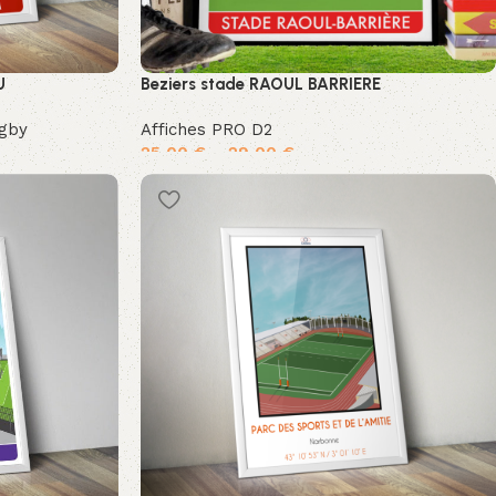
U
Beziers stade RAOUL BARRIERE
ugby
Affiches PRO D2
25,00
€
–
29,00
€
Choix des options