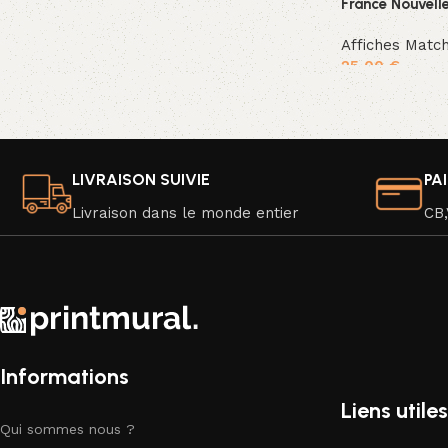
France Nouvell
Affiches Matc
25,00
€
Ajouter au pan
LIVRAISON SUIVIE
PA
Livraison dans le monde entier
CB,
Informations
Liens utiles
Qui sommes nous ?