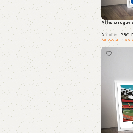
Affiche rugby
Affiches PRO 
25,00
€
–
29
Choix des opti