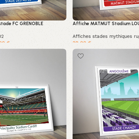
 stade FC GRENOBLE
Affiche MATMUT Stadium LO
D2
Affiches stades mythiques r
,00
€
29,00
€
ons
Ajouter au panier