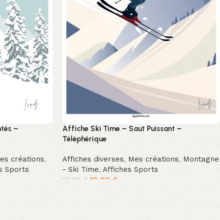
ntés –
Affiche Ski Time – Saut Puissant –
Téléphérique
es créations
,
Affiches diverses
,
Mes créations
,
Montagne
s Sports
- Ski Time
,
Affiches Sports
19,90
€
25,90
€
Ajouter au panier