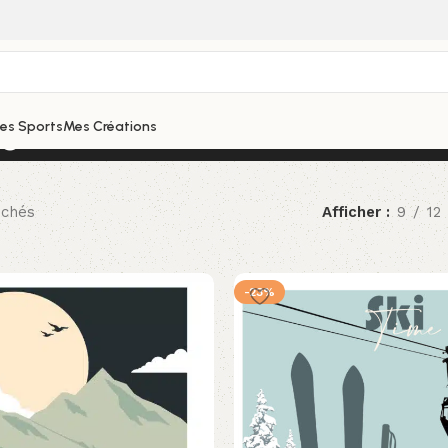
me
hes Sports
Mes Créations
ichés
Afficher
9
12
-23%