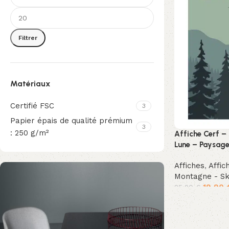
Filtrer
Matériaux
Certifié FSC
3
Papier épais de qualité prémium
3
: 250 g/m²
Affiche Cerf –
Lune – Paysage
Affiches
,
Affic
Montagne - Sk
19,90
25,90
€
Ajouter au pan