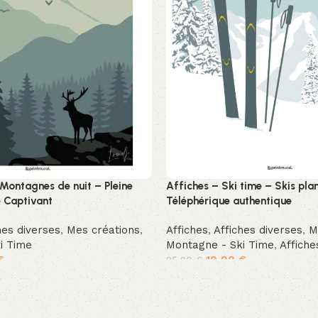
 Montagnes de nuit – Pleine
Affiches – Ski time – Skis pla
 Captivant
Téléphérique authentique
hes diverses
,
Mes créations
,
Affiches
,
Affiches diverses
,
M
i Time
Montagne - Ski Time
,
Affiche
€
19,90
€
25,90
€
ier
Ajouter au panier