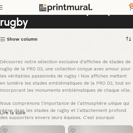
Affiches stades mythiques
0
rugby
Show column
Découvrez notre sélection exclusive d'affiches de stades de
rugby de la PRO D2, une collection conçue avec amour pour
les véritables passionnés de rugby ! Nos affiches mettent
en lumière les stades emblématiques de la PRO D2, tout en
incorporant les monuments emblématiques de chaque ville.
Nous comprenons l'importance de l'atmosphère unique qui
règne dans les stades de rugby et l'attachement profond
Lire la suite
des supporters envers leurs équipes. C'est pourquoi
chacune de nos affiches capture l'âme de chaque stade,
mettant en avant les détails architecturaux et l'excitation