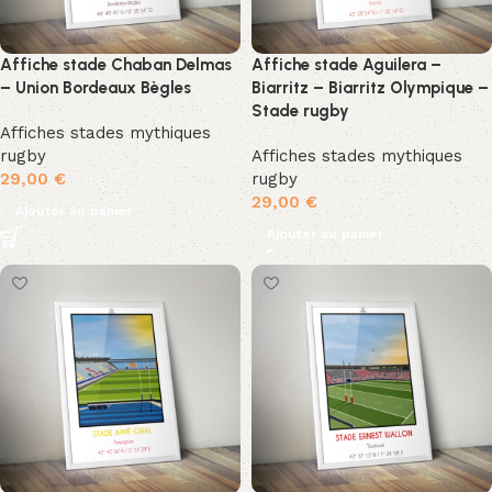
monuments emblématiques de chaque ville. Nous sommes
ravis de partager notre passion pour le rugby avec vous et
Affiche stade Chaban Delmas
Affiche stade Aguilera –
espérons que nos affiches ajouteront une touche spéciale à
– Union Bordeaux Bègles
Biarritz – Biarritz Olympique –
votre environnement.
Stade rugby
Affiches stades mythiques
rugby
Affiches stades mythiques
29,00
€
rugby
29,00
€
Ajouter au panier
Ajouter au panier