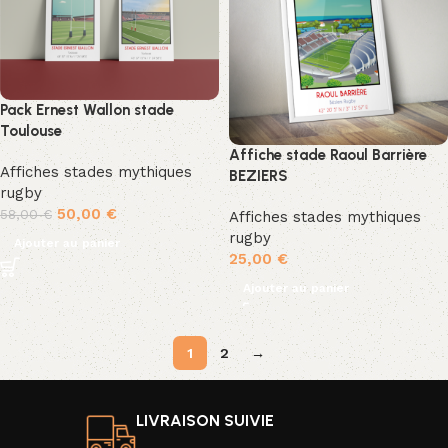
Pack Ernest Wallon stade
Toulouse
Affiche stade Raoul Barrière
Affiches stades mythiques
BEZIERS
rugby
50,00
€
58,00
€
Affiches stades mythiques
rugby
Ajouter au panier
25,00
€
Ajouter au panier
1
2
→
LIVRAISON SUIVIE