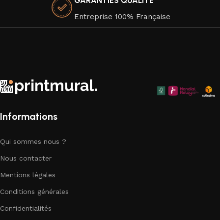
GARANTIES QUALITÉ
l'environnement, car nous attachons une grande importance
à la durabilité de nos produits.
Entreprise 100% Française
Faites de votre espace un chef-d'œuvre visuel avec nos
superbes affiches murales qui apportent une touche
d'élégance artistique à chaque coin de votre chez-vous.
Explorez notre collection dès aujourd'hui et trouvez la pièce
parfaite pour compléter votre décor.
Informations
Qui sommes nous ?
Nous contacter
Mentions légales
Conditions générales
Confidentialités