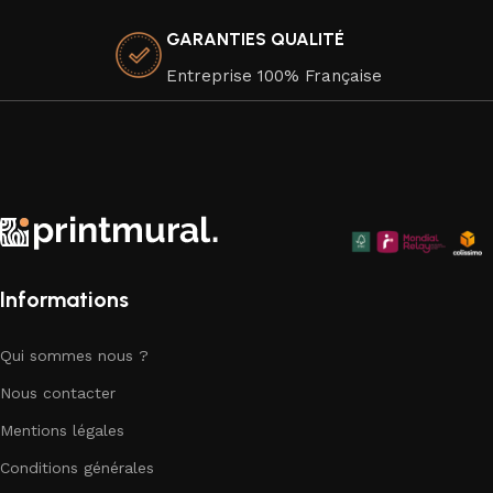
premium de haute qualité, dans le respect de
GARANTIES QUALITÉ
l'environnement, car nous attachons une grande importance
à la durabilité de nos produits.
Entreprise 100% Française
Faites de votre espace un chef-d'œuvre visuel avec nos
superbes affiches murales qui apportent une touche
d'élégance artistique à chaque coin de votre chez-vous.
Explorez notre collection dès aujourd'hui et trouvez la pièce
parfaite pour compléter votre décor.
Informations
Qui sommes nous ?
Nous contacter
Mentions légales
Conditions générales