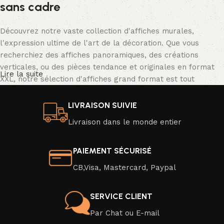
sans cadre
Découvrez notre vaste collection d'affiches murales,
l'expression ultime de l'art de la décoration. Que vous
recherchiez des affiches panoramiques, des créations
verticales, ou des pièces tendance et originales en format
Lire la suite
XXL, notre sélection d'affiches grand format est tout
simplement spectaculaire.
LIVRAISON SUIVIE
Nos affiches se déclinent dans une palette de couleurs
Livraison dans le monde entier
vibrantes ou en noir et blanc classique, avec une résolution
d'image exceptionnelle qui donne vie à des scènes d'un
réalisme saisissant. Transformez facilement l'ambiance de
PAIEMENT SÉCURISÉ
votre intérieur en un clin d'œil en optant pour une nouvelle
CB,Visa, Mastercard, Paypal
affiche moderne ou une affiche au design captivant.
Veuillez noter que nos affiches sont vendues sans cadre,
SERVICE CLIENT
mais elles sont soigneusement emballées pour une livraison
Par Chat ou E-mail
en toute sécurité. Elles sont imprimées sur du papier