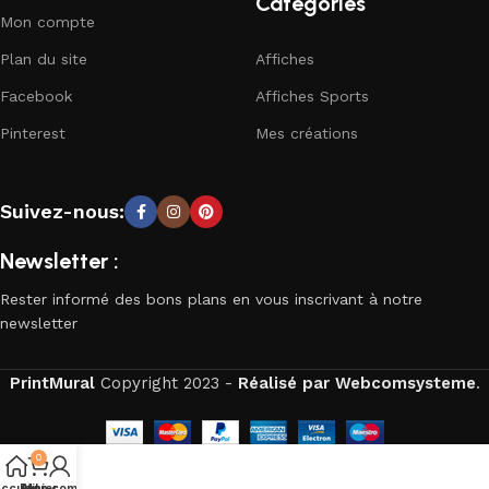
Categories
Mon compte
Plan du site
Affiches
Facebook
Affiches Sports
Pinterest
Mes créations
Suivez-nous:
Newsletter :
Rester informé des bons plans en vous inscrivant à notre
newsletter
PrintMural
Copyright
2023 -
Réalisé par Webcomsysteme
.
0
ccueil
Panier
Mon compte