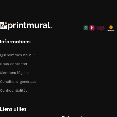
superbes affiches murales qui apportent une touche
d'élégance artistique à chaque coin de votre chez-vous.
Explorez notre collection dès aujourd'hui et trouvez la pièce
parfaite pour compléter votre décor.
Informations
Qui sommes nous ?
Nous contacter
Mentions légales
Conditions générales
Confidentialités
Liens utiles