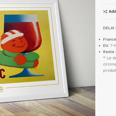
Add
DELAI 
Franc
EU
: 7-
Reste
* Le d
circon
produi