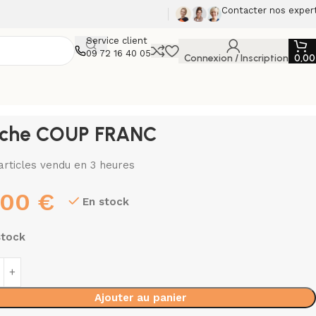
Contacter nos exper
Service client
09 72 16 40 05
Connexion / Inscription
0,0
iche COUP FRANC
articles vendu en 3 heures
,00
€
En stock
stock
Ajouter au panier