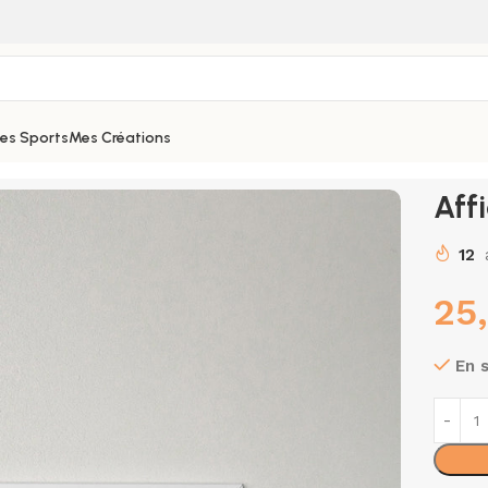
hes Sports
Mes Créations
Aff
12
25
En 