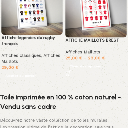
Affiche légendes du rugby
AFFICHE MAILLOTS BREST
français
Affiches Maillots
Affiches classiques
,
Affiches
25,00
€
–
29,00
€
Maillots
Choix des options
29,00
€
Ajouter au panier
Toile imprimée en 100 % coton naturel -
Vendu sans cadre
Découvrez notre vaste collection de toiles murales,
l'expression ultime de l'art de la décoration. Que vous