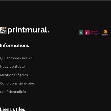
Faites de votre espace un chef-d'œuvre visuel avec nos
superbes toiles murales qui apportent une touche
d'élégance artistique à chaque coin de votre chez-vous.
Explorez notre collection dès aujourd'hui et trouvez la pièce
parfaite pour compléter votre décor.
Informations
Qui sommes nous ?
Nous contacter
Mentions légales
Conditions générales
Confidentialités
Liens utiles