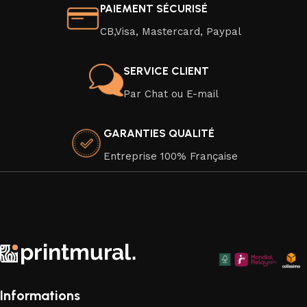
réalisme saisissant. Transformez facilement l'ambiance de
PAIEMENT SÉCURISÉ
votre intérieur en un clin d'œil en optant pour un nouveau
CB,Visa, Mastercard, Paypal
poster moderne ou une affiche au design captivant.
Veuillez noter que nos toiles sont vendues sans cadre, mais
SERVICE CLIENT
elles sont soigneusement emballées pour une livraison en
Par Chat ou E-mail
toute sécurité. Elles sont imprimées sur un canevas en
coton 100 %, dans le respect de l'environnement, car nous
GARANTIES QUALITÉ
attachons une grande importance à la durabilité de nos
produits.
Entreprise 100% Française
Faites de votre espace un chef-d'œuvre visuel avec nos
superbes toiles murales qui apportent une touche
d'élégance artistique à chaque coin de votre chez-vous.
Explorez notre collection dès aujourd'hui et trouvez la pièce
parfaite pour compléter votre décor.
Informations