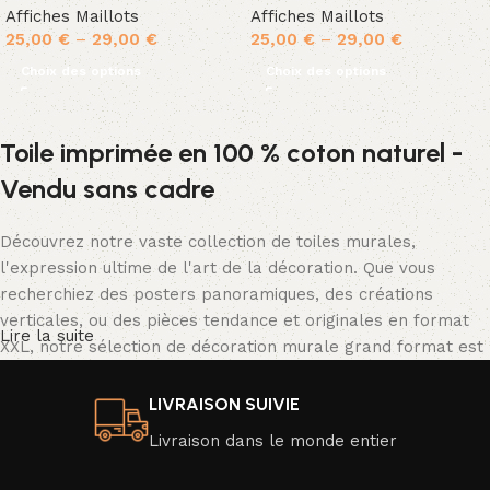
Affiches Maillots
Affiches Maillots
25,00
€
–
29,00
€
25,00
€
–
29,00
€
Choix des options
Choix des options
Toile imprimée en 100 % coton naturel -
Vendu sans cadre
Découvrez notre vaste collection de toiles murales,
l'expression ultime de l'art de la décoration. Que vous
recherchiez des posters panoramiques, des créations
verticales, ou des pièces tendance et originales en format
Lire la suite
XXL, notre sélection de décoration murale grand format est
tout simplement spectaculaire.
LIVRAISON SUIVIE
Nos posters se déclinent dans une palette de couleurs
Livraison dans le monde entier
vibrantes ou en noir et blanc classique, avec une résolution
d'image exceptionnelle qui donne vie à des scènes d'un