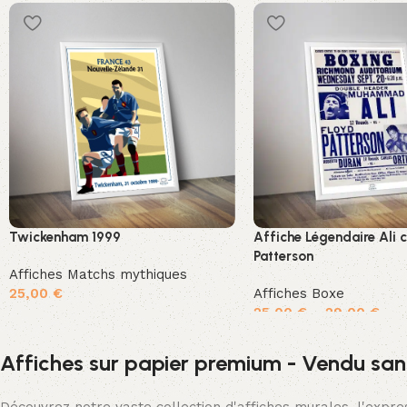
Twickenham 1999
Affiche Légendaire Ali 
Patterson
Affiches Matchs mythiques
25,00
€
Affiches Boxe
25,00
€
–
29,00
€
Ajouter au panier
Choix des options
Affiches sur papier premium - Vendu san