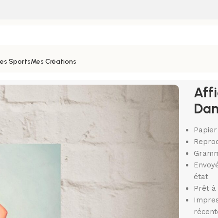
hes Sports
Mes Créations
 Danseuse
Aff
Dan
Papier
Reprod
Gramm
Envoyé
état
Prêt à
Impres
récen