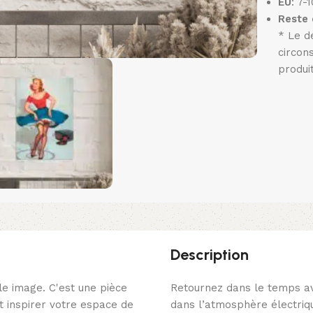
EU
: 7-
Reste
* Le d
circon
produi
Description
le image. C'est une pièce
Retournez dans le temps ave
 inspirer votre espace de
dans l’atmosphère électriq