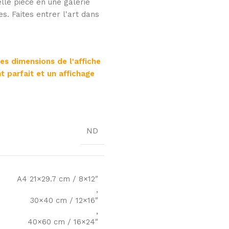
lle pièce en une galerie
es. Faites entrer l'art dans
les dimensions de l'affiche
t parfait et un affichage
ND
A4 21×29.7 cm / 8×12″
,
30×40 cm / 12×16″
,
40×60 cm / 16×24″