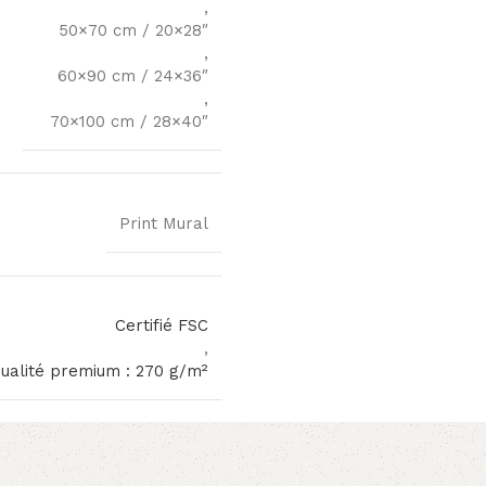
,
50×70 cm / 20×28″
,
60×90 cm / 24×36″
,
70×100 cm / 28×40″
Print Mural
Certifié FSC
,
qualité premium : 270 g/m²