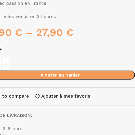
vec passion en France
rticles vendu en 3 heures
,90
€
–
27,90
€
E
Ajouter au panier
 to compare
Ajouter à mes favoris
DE LIVRAISON:
e
: 3-6 jours