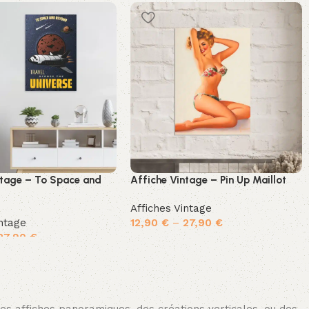
ntage – To Space and
Affiche Vintage – Pin Up Maillot
Affiches Vintage
intage
12,90
€
–
27,90
€
27,90
€
Choix des options
options