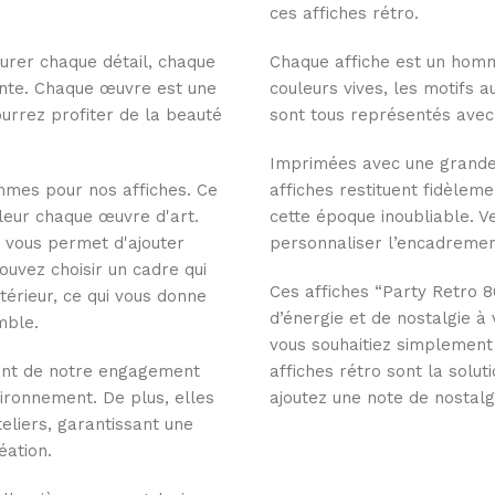
ces affiches rétro.
urer chaque détail, chaque
Chaque affiche est un homm
ante. Chaque œuvre est une
couleurs vives, les motifs
pourrez profiter de la beauté
sont tous représentés avec 
Imprimées avec une grande 
mmes pour nos affiches. Ce
affiches restituent fidèlem
aleur chaque œuvre d'art.
cette époque inoubliable. 
i vous permet d'ajouter
personnaliser l’encadrement
uvez choisir un cadre qui
Ces affiches “Party Retro 
térieur, ce qui vous donne
d’énergie et de nostalgie à
mble.
vous souhaitiez simplement 
nant de notre engagement
affiches rétro sont la solut
ironnement. De plus, elles
ajoutez une note de nostalgi
eliers, garantissant une
éation.