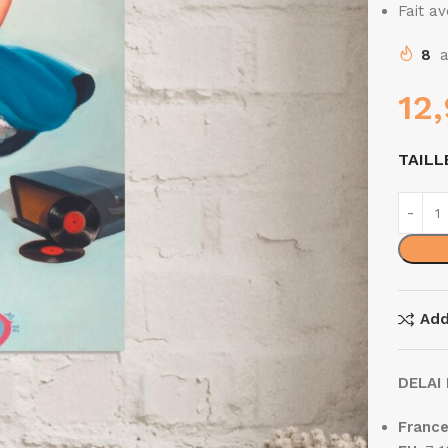
Fait a
8
a
12
TAILL
Add
DELAI 
Franc