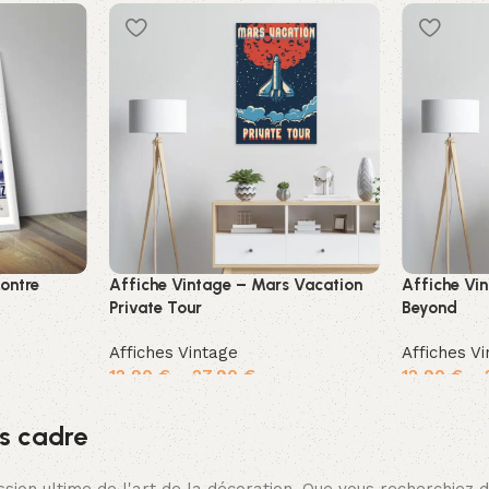
contre
Affiche Vintage – Mars Vacation
Affiche Vi
Private Tour
Beyond
Affiches Vintage
Affiches V
12,90
€
–
27,90
€
12,90
€
–
Choix des options
Choix des 
s cadre