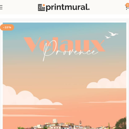
0
Accueil
Mes créations
Pays - Villes - Régions
-23%