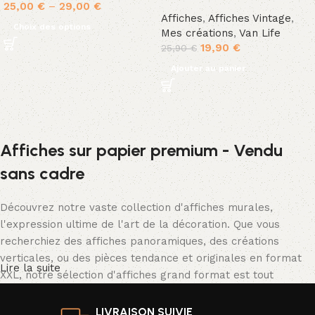
25,00
€
–
29,00
€
Affiches
,
Affiches Vintage
,
Choix des options
Mes créations
,
Van Life
19,90
€
25,90
€
Ajouter au panier
Affiches sur papier premium - Vendu
sans cadre
Découvrez notre vaste collection d'affiches murales,
l'expression ultime de l'art de la décoration. Que vous
recherchiez des affiches panoramiques, des créations
verticales, ou des pièces tendance et originales en format
Lire la suite
XXL, notre sélection d'affiches grand format est tout
simplement spectaculaire.
LIVRAISON SUIVIE