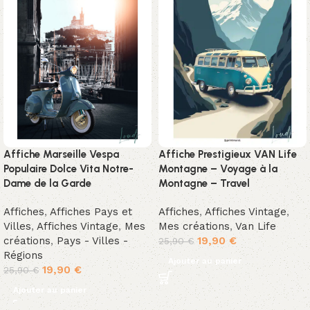
Affiche Marseille Vespa
Affiche Prestigieux VAN Life
Populaire Dolce Vita Notre-
Montagne – Voyage à la
Dame de la Garde
Montagne – Travel
Affiches
,
Affiches Pays et
Affiches
,
Affiches Vintage
,
Villes
,
Affiches Vintage
,
Mes
Mes créations
,
Van Life
créations
,
Pays - Villes -
19,90
€
25,90
€
Régions
Ajouter au panier
19,90
€
25,90
€
Ajouter au panier