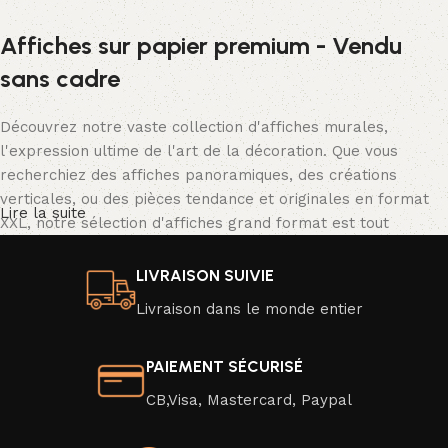
Affiches sur papier premium - Vendu
sans cadre
Découvrez notre vaste collection d'affiches murales,
l'expression ultime de l'art de la décoration. Que vous
recherchiez des affiches panoramiques, des créations
verticales, ou des pièces tendance et originales en format
Lire la suite
XXL, notre sélection d'affiches grand format est tout
simplement spectaculaire.
LIVRAISON SUIVIE
Nos affiches se déclinent dans une palette de couleurs
Livraison dans le monde entier
vibrantes ou en noir et blanc classique, avec une résolution
d'image exceptionnelle qui donne vie à des scènes d'un
réalisme saisissant. Transformez facilement l'ambiance de
PAIEMENT SÉCURISÉ
votre intérieur en un clin d'œil en optant pour une nouvelle
CB,Visa, Mastercard, Paypal
affiche moderne ou une affiche au design captivant.