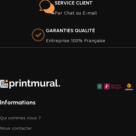
Veuillez noter que nos affiches sont vendues sans cadre,
SERVICE CLIENT
mais elles sont soigneusement emballées pour une livraison
Par Chat ou E-mail
en toute sécurité. Elles sont imprimées sur du papier
premium de haute qualité, dans le respect de
GARANTIES QUALITÉ
l'environnement, car nous attachons une grande importance
à la durabilité de nos produits.
Entreprise 100% Française
Faites de votre espace un chef-d'œuvre visuel avec nos
superbes affiches murales qui apportent une touche
d'élégance artistique à chaque coin de votre chez-vous.
Explorez notre collection dès aujourd'hui et trouvez la pièce
parfaite pour compléter votre décor.
Informations
Qui sommes nous ?
Nous contacter