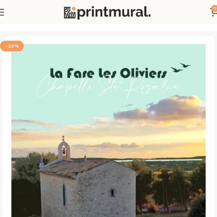
0
Accueil
Mes créations
Pays - Villes - Régions
-23%