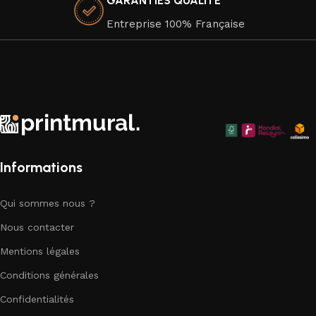
GARANTIES QUALITÉ
l'environnement, car nous attachons une grande importance
à la durabilité de nos produits.
Entreprise 100% Française
Faites de votre espace un chef-d'œuvre visuel avec nos
superbes affiches murales qui apportent une touche
d'élégance artistique à chaque coin de votre chez-vous.
Explorez notre collection dès aujourd'hui et trouvez la pièce
parfaite pour compléter votre décor.
Informations
Qui sommes nous ?
Nous contacter
Mentions légales
Conditions générales
Confidentialités