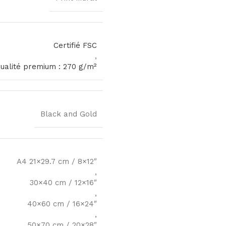
Certifié FSC
,
qualité premium : 270 g/m²
Black and Gold
A4 21×29.7 cm / 8×12″
,
30×40 cm / 12×16″
,
40×60 cm / 16×24″
,
50×70 cm / 20×28″