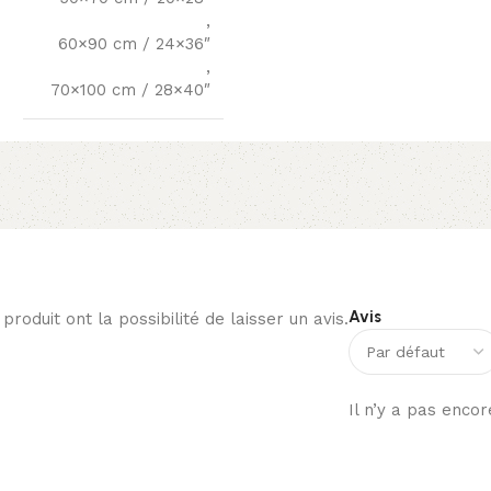
,
60×90 cm / 24×36″
,
70×100 cm / 28×40″
Avis
roduit ont la possibilité de laisser un avis.
Il n’y a pas encor