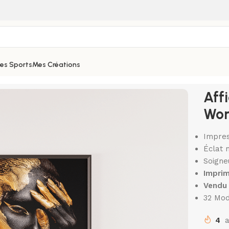
hes Sports
Mes Créations
artistique Women Black and Gold 4
Aff
Wom
Impres
Éclat 
Soigne
Imprim
Vendu 
32 Mod
4
a