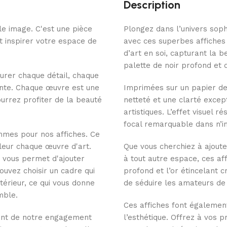
Description
le image. C'est une pièce
Plongez dans l’univers soph
 inspirer votre espace de
avec ces superbes affiches
d’art en soi, capturant la b
palette de noir profond et d
urer chaque détail, chaque
ante. Chaque œuvre est une
Imprimées sur un papier de
pourrez profiter de la beauté
netteté et une clarté excep
artistiques. L’effet visuel 
focal remarquable dans n’i
mmes pour nos affiches. Ce
aleur chaque œuvre d'art.
Que vous cherchiez à ajoute
i vous permet d'ajouter
à tout autre espace, ces aff
uvez choisir un cadre qui
profond et l’or étincelant 
térieur, ce qui vous donne
de séduire les amateurs de 
mble.
Ces affiches font également
nant de notre engagement
l’esthétique. Offrez à vos 