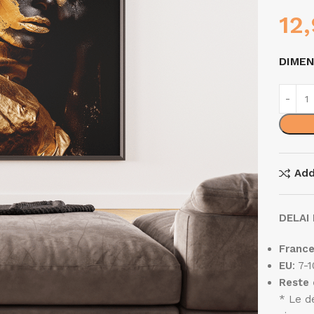
12
DIME
Add
DELAI 
Franc
EU
: 7-
Reste
* Le d