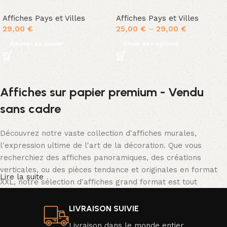
Affiches Pays et Villes
Affiches Pays et Villes
29,00
€
25,00
€
–
29,00
€
Ajouter au panier
Choix des options
Affiches sur papier premium - Vendu
sans cadre
Découvrez notre vaste collection d'affiches murales,
l'expression ultime de l'art de la décoration. Que vous
recherchiez des affiches panoramiques, des créations
verticales, ou des pièces tendance et originales en format
Lire la suite
XXL, notre sélection d'affiches grand format est tout
simplement spectaculaire.
LIVRAISON SUIVIE
Nos affiches se déclinent dans une palette de couleurs
Livraison dans le monde entier