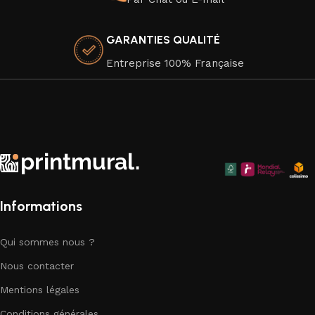
en toute sécurité. Elles sont imprimées sur du papier
premium de haute qualité, dans le respect de
GARANTIES QUALITÉ
l'environnement, car nous attachons une grande importance
à la durabilité de nos produits.
Entreprise 100% Française
Faites de votre espace un chef-d'œuvre visuel avec nos
superbes affiches murales qui apportent une touche
d'élégance artistique à chaque coin de votre chez-vous.
Explorez notre collection dès aujourd'hui et trouvez la pièce
parfaite pour compléter votre décor.
Informations
Qui sommes nous ?
Nous contacter
Mentions légales
Conditions générales