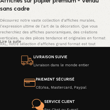
Affiches sur papier premium - Vendu
sans cadre
Découvrez notre vaste collection d'affiches murales,
l'expression ultime de l'art de la décoration. Que vous
recherchiez des affiches panoramiques, des créations
verticales, ou des pièces tendance et originales en format
Lire la suite
XXL, notre sélection d'affiches grand format est tout
simplement spectaculaire.
LIVRAISON SUIVIE
Nos affiches se déclinent dans une palette de couleurs
Livraison dans le monde entier
vibrantes ou en noir et blanc classique, avec une résolution
d'image exceptionnelle qui donne vie à des scènes d'un
réalisme saisissant. Transformez facilement l'ambiance de
PAIEMENT SÉCURISÉ
votre intérieur en un clin d'œil en optant pour une nouvelle
CB,Visa, Mastercard, Paypal
affiche moderne ou une affiche au design captivant.
Veuillez noter que nos affiches sont vendues sans cadre,
SERVICE CLIENT
mais elles sont soigneusement emballées pour une livraison
Par Chat ou E-mail