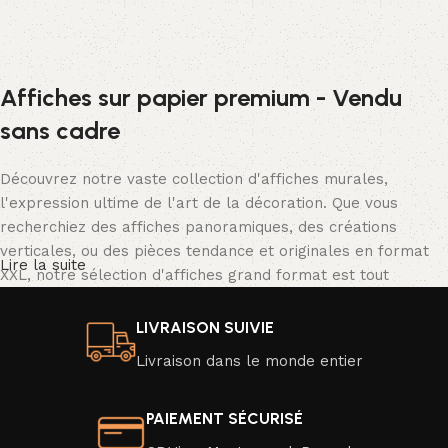
Affiches sur papier premium - Vendu
sans cadre
Découvrez notre vaste collection d'affiches murales,
l'expression ultime de l'art de la décoration. Que vous
recherchiez des affiches panoramiques, des créations
verticales, ou des pièces tendance et originales en format
Lire la suite
XXL, notre sélection d'affiches grand format est tout
simplement spectaculaire.
LIVRAISON SUIVIE
Nos affiches se déclinent dans une palette de couleurs
Livraison dans le monde entier
vibrantes ou en noir et blanc classique, avec une résolution
d'image exceptionnelle qui donne vie à des scènes d'un
réalisme saisissant. Transformez facilement l'ambiance de
PAIEMENT SÉCURISÉ
votre intérieur en un clin d'œil en optant pour une nouvelle