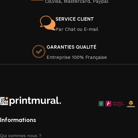
CB,Visa, Mastercard, Paypal
affiche moderne ou une affiche au design captivant.
Veuillez noter que nos affiches sont vendues sans cadre,
SERVICE CLIENT
mais elles sont soigneusement emballées pour une livraison
Par Chat ou E-mail
en toute sécurité. Elles sont imprimées sur du papier
premium de haute qualité, dans le respect de
GARANTIES QUALITÉ
l'environnement, car nous attachons une grande importance
à la durabilité de nos produits.
Entreprise 100% Française
Faites de votre espace un chef-d'œuvre visuel avec nos
superbes affiches murales qui apportent une touche
d'élégance artistique à chaque coin de votre chez-vous.
Explorez notre collection dès aujourd'hui et trouvez la pièce
parfaite pour compléter votre décor.
Informations
Qui sommes nous ?