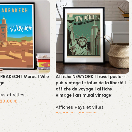
RRAKECH I Maroc I Ville
Affiche NEWYORK I travel poster I
age
pub vintage I statue de la liberté I
affiche de voyage I affiche
ys et Villes
vintage I art mural vintage
29,00
€
Affiches Pays et Villes
options
25,00
€
–
29,00
€
Choix des options