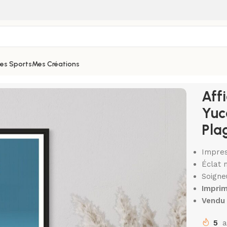
hes Sports
Mes Créations
xique I Yucatan I Chichen itza I Plages I playa del carmen
Aff
Yuc
Pla
Impres
Éclat 
Soigne
Imprim
Vendu 
5
a