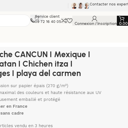
Contacter nos exper
Service client
09 72 16 40 05
Connexion / Inscription
0,0
iche CANCUN I Mexique I
atan I Chichen itza I
ges I playa del carmen
sion sur papier épais (270 g/m²)
maximal des couleurs et haute résistance aux UV
usement emballé et protégé
er en France
sans cadre
rticles vendu en 3 heures