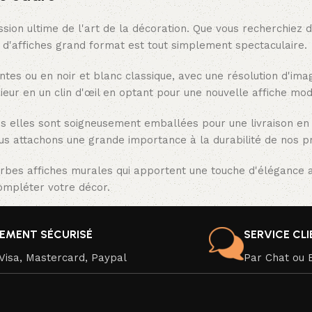
ssion ultime de l'art de la décoration. Que vous recherchiez 
n d'affiches grand format est tout simplement spectaculaire.
ntes ou en noir et blanc classique, avec une résolution d'im
ieur en un clin d'œil en optant pour une nouvelle affiche mod
is elles sont soigneusement emballées pour une livraison en
us attachons une grande importance à la durabilité de nos pr
rbes affiches murales qui apportent une touche d'élégance a
compléter votre décor.
IEMENT SÉCURISÉ
SERVICE CL
Visa, Mastercard, Paypal
Par Chat ou 