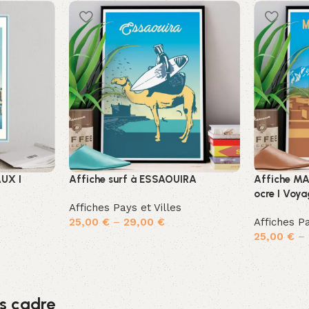
AUX I
Affiche surf à ESSAOUIRA
Affiche MA
ocre I Voy
Affiches Pays et Villes
25,00
€
–
29,00
€
Affiches Pa
25,00
€
–
Choix des options
Choix des 
s cadre