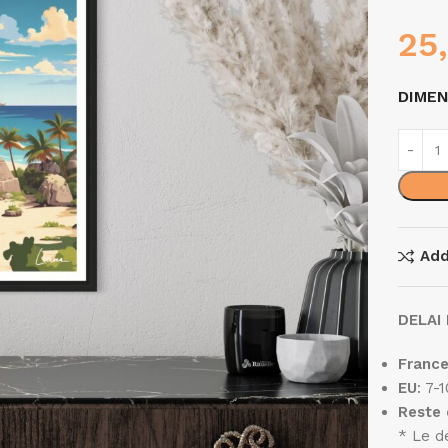
25
DIME
Add
DELAI 
Franc
EU
: 7-
Reste
* Le d