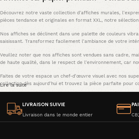
Découvrez notre vaste collection d'affiches murales, l'expre
pièces tendance et originales en format XXL, notre sélectio
Nos affiches se déclinent dans une palette de couleurs vibra
saisissant. Transformez facilement l'ambiance de votre intér
Veuillez noter que nos affiches sont vendues sans cadre, ma
de haute qualité, dans le respect de l'environnement, car no
Faites de votre espace un chef-d'œuvre visuel avec nos supe
collection dès aujourd'hui et trouvez la pièce parfaite pour 
Lire la suite
LIVRAISON SUIVIE
PA
Livraison dans le monde entier
CB,