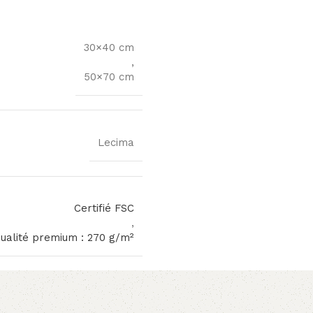
30×40 cm
,
50×70 cm
Lecima
Certifié FSC
,
qualité premium : 270 g/m²