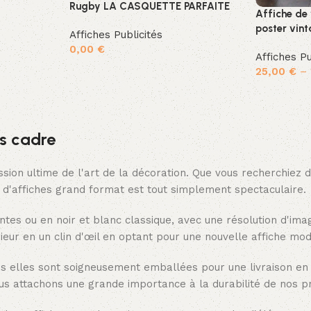
Rugby LA CASQUETTE PARFAITE
Affiche de
poster vint
Affiches Publicités
0,00
€
Affiches Pu
Ajouter au panier
25,00
€
–
Choix des 
s cadre
ssion ultime de l'art de la décoration. Que vous recherchiez 
n d'affiches grand format est tout simplement spectaculaire.
ntes ou en noir et blanc classique, avec une résolution d'im
ieur en un clin d'œil en optant pour une nouvelle affiche mod
is elles sont soigneusement emballées pour une livraison en
us attachons une grande importance à la durabilité de nos pr