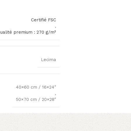
Certifié FSC
,
qualité premium : 270 g/m²
Lecima
40×60 cm / 16×24″
,
50×70 cm / 20×28″