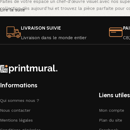
Faites de votre espace un chef-d'œuvre visuel avec nos supe
collection dès aujourd'hui et trouvez la pièce parfaite pour 
Lire la suite
LIVRAISON SUIVIE
PA
Livraison dans le monde entier
CB,
Informations
Liens utiles
Qui sommes nous ?
Nous contacter
Mon compte
Mentions légales
Plan du site
Conditions générales
Facebook