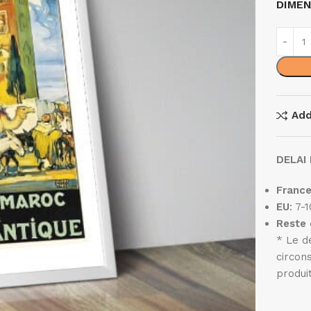
DIME
Add
DELAI 
Franc
EU
: 7-
Reste
* Le d
circon
produi