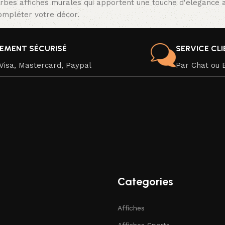
rbes affiches murales qui apportent une touche d'élégance a
compléter votre décor.
IEMENT SÉCURISÉ
SERVICE CL
Visa, Mastercard, Paypal
Par Chat ou 
Categories
Affiches
Affiches Sports