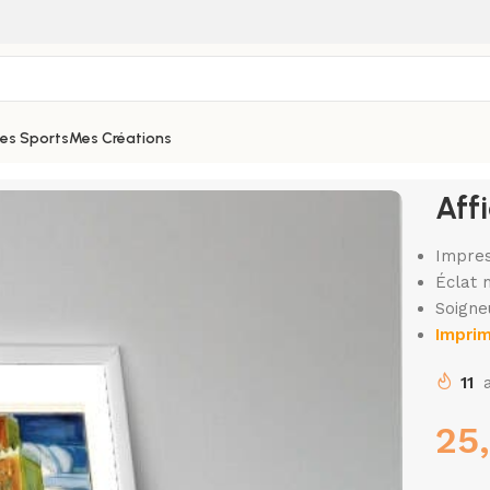
hes Sports
Mes Créations
ROC
Aff
Impres
Éclat 
Soigne
Imprim
11
25