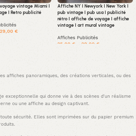
 voyage vintage Miami I
Affiche NY I Newyork I New York I
age I Retro publicité
pub vintage I pub usa I publicité
rétro I affiche de voyage I affiche
blicités
vintage I art mural vintage
29,00
€
Affiches Publicités
options
25,00
€
–
29,00
€
Choix des options
des affiches panoramiques, des créations verticales, ou des
age exceptionnelle qui donne vie à des scènes d'un réalisme
erne ou une affiche au design captivant.
 toute sécurité. Elles sont imprimées sur du papier premium
oduits.