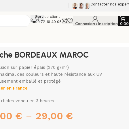
Contacter nos exper
Service client
09 72 16 40 05
Connexion / Inscription
0,0
iche BORDEAUX MAROC
sion sur papier épais (270 g/m²)
maximal des couleurs et haute résistance aux UV
usement emballé et protégé
er en France
articles vendu en 3 heures
,00
€
–
29,00
€