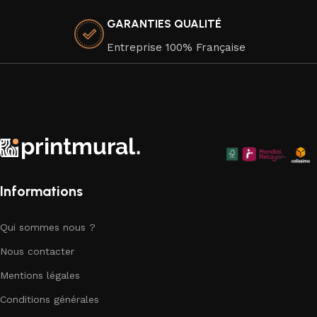
premium de haute qualité, dans le respect de
GARANTIES QUALITÉ
l'environnement, car nous attachons une grande importance
à la durabilité de nos produits.
Entreprise 100% Française
Faites de votre espace un chef-d'œuvre visuel avec nos
superbes affiches murales qui apportent une touche
d'élégance artistique à chaque coin de votre chez-vous.
Explorez notre collection dès aujourd'hui et trouvez la pièce
parfaite pour compléter votre décor.
Informations
Qui sommes nous ?
Nous contacter
Mentions légales
Conditions générales