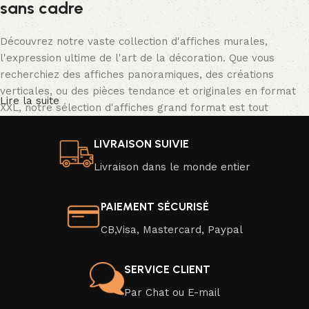
sans cadre
Découvrez notre vaste collection d'affiches murales,
l'expression ultime de l'art de la décoration. Que vous
recherchiez des affiches panoramiques, des créations
verticales, ou des pièces tendance et originales en format
Lire la suite
XXL, notre sélection d'affiches grand format est tout
simplement spectaculaire.
LIVRAISON SUIVIE
Nos affiches se déclinent dans une palette de couleurs
Livraison dans le monde entier
vibrantes ou en noir et blanc classique, avec une résolution
d'image exceptionnelle qui donne vie à des scènes d'un
réalisme saisissant. Transformez facilement l'ambiance de
PAIEMENT SÉCURISÉ
votre intérieur en un clin d'œil en optant pour une nouvelle
CB,Visa, Mastercard, Paypal
affiche moderne ou une affiche au design captivant.
Veuillez noter que nos affiches sont vendues sans cadre,
SERVICE CLIENT
mais elles sont soigneusement emballées pour une livraison
Par Chat ou E-mail
en toute sécurité. Elles sont imprimées sur du papier