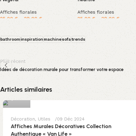
Affiches florales
Affiches florales
25,00
€
–
29,00
€
25,00
€
–
29,00
€
Choix des options
Choix des options
bathroom
inspiration
machine
sofa
trends
Plus récent
Idées de décoration murale pour transformer votre espace
luigi
Articles similaires
0
Décoration
,
Utiles
09 Déc 2024
Affiches Murales Décoratives Collection
Authentique « Van Life »