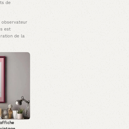
ets de
n observateur
rs est
ration de la
 affiche
 vintage