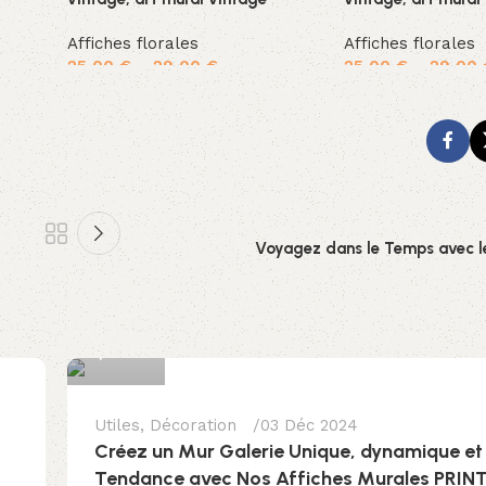
Affiches florales
Affiches florales
25,00
€
–
29,00
€
25,00
€
–
29,00
Choix des options
Choix des options
Voyagez dans le Temps avec l
luigi
0
Utiles
,
Décoration
03 Déc 2024
Créez un Mur Galerie Unique, dynamique et
Tendance avec Nos Affiches Murales PRI