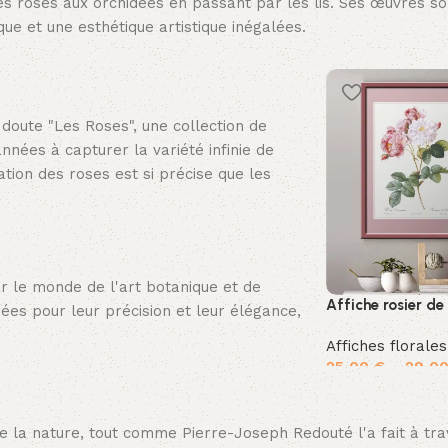
 des roses aux orchidées en passant par les lis. Ses œuvres s
ique et une esthétique artistique inégalées.
doute "Les Roses", une collection de
nnées à capturer la variété infinie de
ation des roses est si précise que les
r le monde de l'art botanique et de
Affiche rosier de
irées pour leur précision et leur élégance,
Affiches florales
25,00
€
–
29,0
Choix des option
 la nature, tout comme Pierre-Joseph Redouté l'a fait à tra