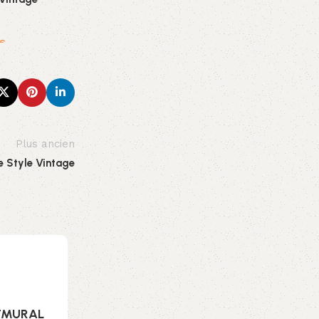
€
Plus ancien
e Style Vintage
NTMURAL