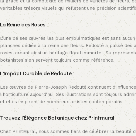
la grâce et la complexité de milliers de variétés de fleurs,
véritables trésors visuels qui reflètent une précision scientif
La Reine des Roses :
L'une de ses œuvres les plus emblématiques est sans aucun 
planches dédiée à la reine des fleurs. Redouté a passé des a
roses, créant ainsi un héritage floral immortel. Sa représent
botanistes s'en servent toujours comme référence.
L'Impact Durable de Redouté :
Les œuvres de Pierre-Joseph Redouté continuent d'influence
l'horticulture aujourd'hui. Ses illustrations sont toujours adm
et elles inspirent de nombreux artistes contemporains.
Trouvez l'Élégance Botanique chez Printmural :
Chez PrintMural, nous sommes fiers de célébrer la beauté de