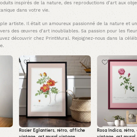
roduits inspirés de la nature, des reproductions d'art aux obj
anique dans votre vie.
le artiste. Il était un amoureux passionné de la nature et u
avers des œuvres d'art inoubliables. Sa passion pour les fleu
uvez découvrir chez PrintMural. Rejoignez-nous dans la céléb
e.
Rosier Eglantiers, rétro, affiche
Rosa Indica, rétro,
vintage, art mural vintage
vintage, art mural