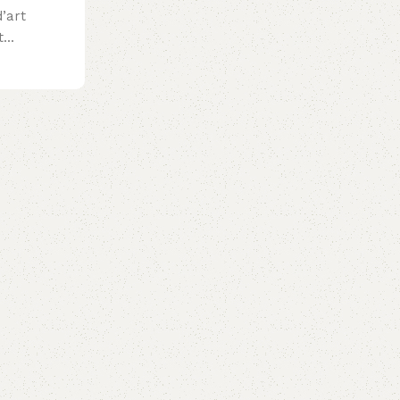
’art
...
admin
0
Décoration
25 Juil 2023
Idées de décoration murale pour tra
espace
Lorsqu'il s'agit de donner vie à vos murs, 
fonctionne mieux que des décorations mura
Lire la suite