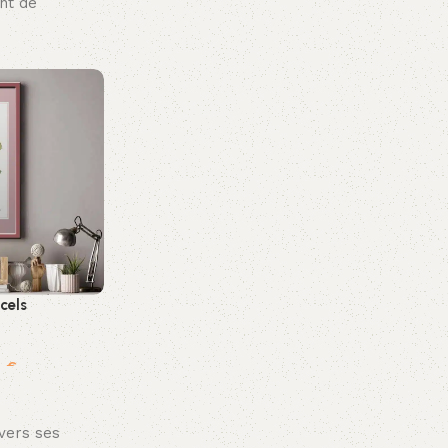
ont de
 cels
0
€
s
vers ses