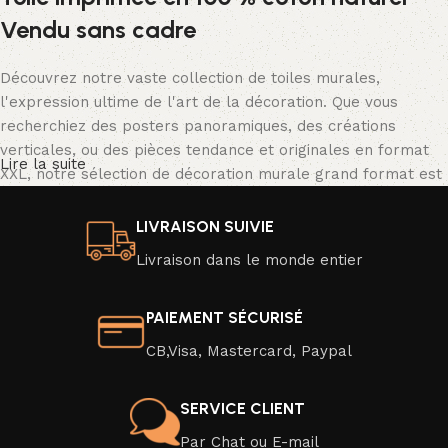
Vendu sans cadre
Découvrez notre vaste collection de toiles murales,
l'expression ultime de l'art de la décoration. Que vous
recherchiez des posters panoramiques, des créations
verticales, ou des pièces tendance et originales en format
Lire la suite
XXL, notre sélection de décoration murale grand format est
tout simplement spectaculaire.
LIVRAISON SUIVIE
Nos posters se déclinent dans une palette de couleurs
Livraison dans le monde entier
vibrantes ou en noir et blanc classique, avec une résolution
d'image exceptionnelle qui donne vie à des scènes d'un
réalisme saisissant. Transformez facilement l'ambiance de
PAIEMENT SÉCURISÉ
votre intérieur en un clin d'œil en optant pour un nouveau
CB,Visa, Mastercard, Paypal
poster moderne ou une affiche au design captivant.
Veuillez noter que nos toiles sont vendues sans cadre, mais
SERVICE CLIENT
elles sont soigneusement emballées pour une livraison en
Par Chat ou E-mail