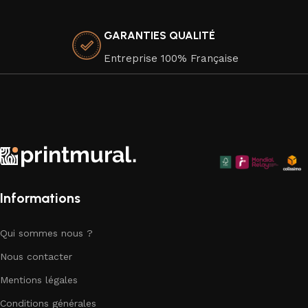
toute sécurité. Elles sont imprimées sur un canevas en
coton 100 %, dans le respect de l'environnement, car nous
GARANTIES QUALITÉ
attachons une grande importance à la durabilité de nos
produits.
Entreprise 100% Française
Faites de votre espace un chef-d'œuvre visuel avec nos
superbes toiles murales qui apportent une touche
d'élégance artistique à chaque coin de votre chez-vous.
Explorez notre collection dès aujourd'hui et trouvez la pièce
parfaite pour compléter votre décor.
Informations
Qui sommes nous ?
Nous contacter
Mentions légales
Conditions générales