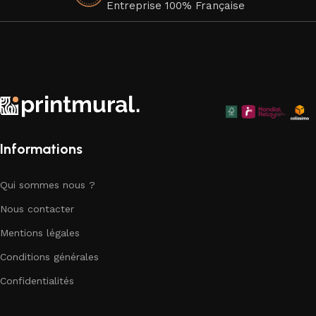
à la durabilité de nos produits.
Entreprise 100% Française
Faites de votre espace un chef-d'œuvre visuel avec nos
superbes affiches murales qui apportent une touche
d'élégance artistique à chaque coin de votre chez-vous.
Explorez notre collection dès aujourd'hui et trouvez la pièce
parfaite pour compléter votre décor.
Informations
Qui sommes nous ?
Nous contacter
Mentions légales
Conditions générales
Confidentialités